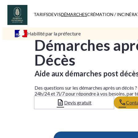
TARIFS
DEVIS
DÉMARCHES
CRÉMATION / INCINÉR
Habilité par la préfecture
Démarches apr
Décès
Aide aux démarches post décè
Des questions sur les démarches après un décès ?
24h/24 et 7j/7 pour répondre à vos besoins, par t
Devis gratuit
Conta