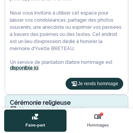
Nous vous invitons à utiliser cet espace pour
laisser vos condoléances, partager des photos
souvenirs, une anecdote ou exprimer vos pensées
à travers des poèmes ou des textes. Cet endroit
est un lieu d'expression dédié à honorer la
mémoire d’Yvette BRETEAU.
Un service de plantation d’arbre hommage est
disponible ici
.
Je rends hommage
Cérémonie religieuse
mercredi 29 juillet 2020 à 15h00
Eglise Saint-Pierre de Souday de Couëtron-
0
Au-Perche
Faire-part
Hommages
76 Place des Porches