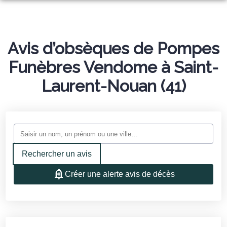
ACCUEIL
ORGANISER DES OBSÈQUES
Avis d’obsèques de Pompes
CONSTRUCTION D’UN MONUMENT
Funèbres Vendome à Saint-
DEMANDE DE DEVIS
Laurent-Nouan (41)
NOS AGENCES
DEVIS OBSÈQUES
SERVICES AUX FAMILLES
VENDOME
DEVIS PREVOYANCE
ESPACES HOMMAGES
LA CHAUSSÉE SAINT-VICTOR
DEVIS MARBRERIE
ESPACE FAMILLE
Rechercher un avis
PHOTOS
Créer une alerte avis de décès