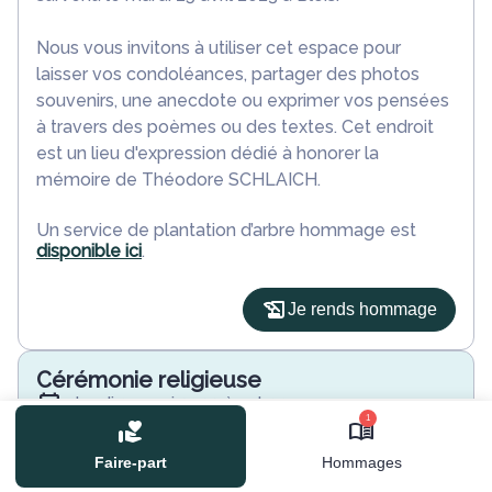
Nous vous invitons à utiliser cet espace pour
laisser vos condoléances, partager des photos
souvenirs, une anecdote ou exprimer vos pensées
à travers des poèmes ou des textes. Cet endroit
est un lieu d'expression dédié à honorer la
mémoire de Théodore SCHLAICH.
Un service de plantation d’arbre hommage est
disponible ici
.
Je rends hommage
Cérémonie religieuse
jeudi 04 mai 2023 à 14h00
1
Cathédrale Saint-Louis de Blois
41000 Blois
Faire-part
Hommages