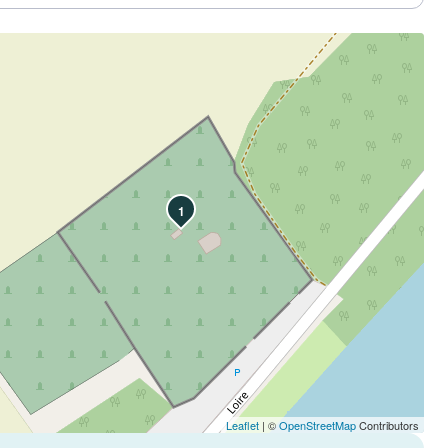
1
Leaflet
| ©
OpenStreetMap
Contributors