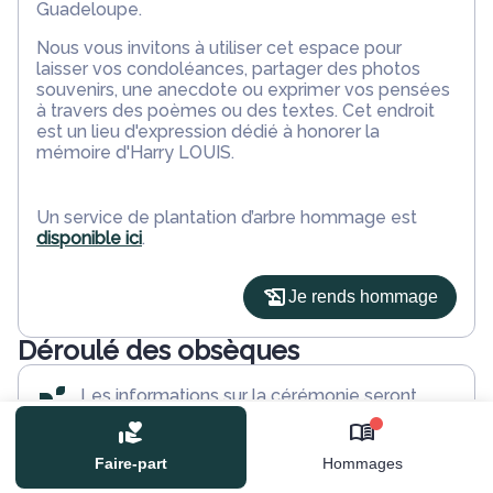
Guadeloupe.
Nous vous invitons à utiliser cet espace pour
laisser vos condoléances, partager des photos
souvenirs, une anecdote ou exprimer vos pensées
à travers des poèmes ou des textes. Cet endroit
est un lieu d'expression dédié à honorer la
mémoire d'Harry LOUIS.
Un service de plantation d’arbre hommage est
disponible ici
.
Je rends hommage
Déroulé des obsèques
Les informations sur la cérémonie seront
bientôt disponibles.
0
Activez une alerte si vous souhaitez être prévenu
Faire-part
Hommages
dès que ces informations seront disponibles.