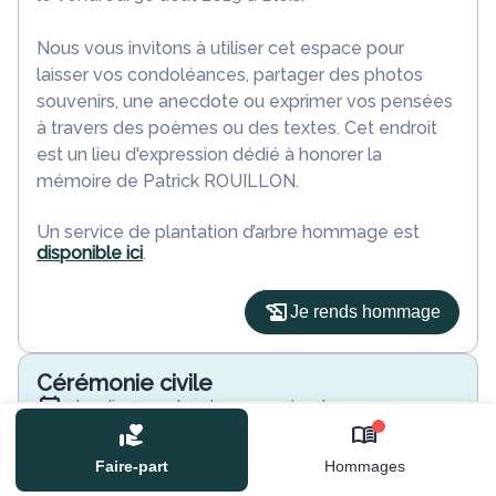
Nous vous invitons à utiliser cet espace pour
laisser vos condoléances, partager des photos
souvenirs, une anecdote ou exprimer vos pensées
à travers des poèmes ou des textes. Cet endroit
est un lieu d'expression dédié à honorer la
mémoire de Patrick ROUILLON.
Un service de plantation d’arbre hommage est
disponible ici
.
Je rends hommage
Cérémonie civile
jeudi 05 septembre 2019 à 10h00
Crématorium de Blois
0
85 Rue de la Picardière
Faire-part
Hommages
41000 Blois