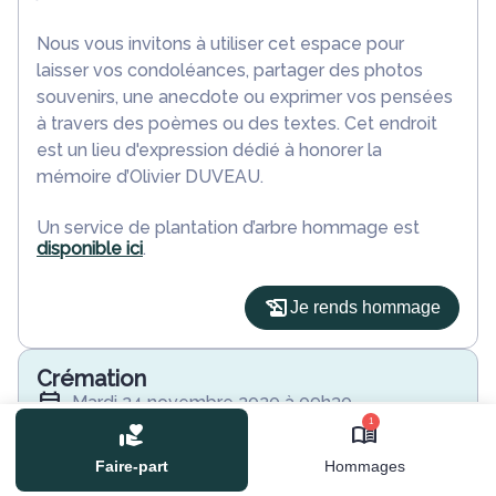
Nous vous invitons à utiliser cet espace pour
laisser vos condoléances, partager des photos
souvenirs, une anecdote ou exprimer vos pensées
à travers des poèmes ou des textes. Cet endroit
est un lieu d'expression dédié à honorer la
mémoire d’Olivier DUVEAU.
Un service de plantation d’arbre hommage est
disponible ici
.
Je rends hommage
Crémation
mardi 24 novembre 2020 à 09h30
1
Crematorium du Val de Loire de Blois
85 Rue de la Picardière
Faire-part
Hommages
41000 Blois