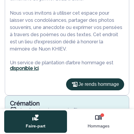
Nous vous invitons à utiliser cet espace pour
laisser vos condoléances, partager des photos
souvenirs, une anecdote ou exprimer vos pensées
à travers des poèmes ou des textes. Cet endroit
est un lieu d'expression dédié à honorer la
mémoire de Nuon KHIEV.
Un service de plantation d’arbre hommage est
disponible ici
.
Je rends hommage
Crémation
jeudi 27 janvier 2022 à 16h00
Crematorium du Val de Loire de Blois
0
85 Rue de la Picardière
Faire-part
Hommages
41000 Blois