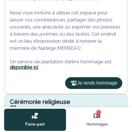
Nous vous invitons à utiliser cet espace pour
laisser vos condoléances, partager des photos
souvenirs, une anecdote ou exprimer vos pensées
à travers des poèmes ou des textes. Cet endroit
est un lieu d'expression dédié à honorer la
mémoire de Nadège MENSEAU.
Un service de plantation d’arbre hommage est
disponible ici
.
Je rends hommage
Cérémonie religieuse
mercredi 14 mai 2025 à 10h30
7
Abbatiale la Trinité de Vendome
3 Rue de l'Abbaye
Faire-part
Hommages
41100 Vendome