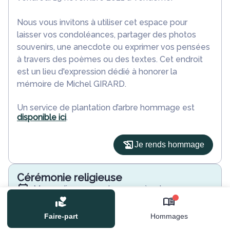
Nous vous invitons à utiliser cet espace pour
laisser vos condoléances, partager des photos
souvenirs, une anecdote ou exprimer vos pensées
à travers des poèmes ou des textes. Cet endroit
est un lieu d'expression dédié à honorer la
mémoire de Michel GIRARD.
Un service de plantation d’arbre hommage est
disponible ici
.
Je rends hommage
Cérémonie religieuse
mercredi 24 novembre 2021 à 14h30
Eglise Saint-Nicolas de Fréteval
0
12 Rue de l'Étang
Faire-part
Hommages
41160 Fréteval