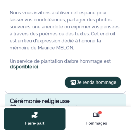
Nous vous invitons à utiliser cet espace pour
laisser vos condoléances, partager des photos
souvenirs, une anecdote ou exprimer vos pensées
à travers des poèmes ou des textes. Cet endroit
est un lieu d'expression dédié à honorer la
mémoire de Maurice MELON.
Un service de plantation d’arbre hommage est
disponible ici
.
Je rends hommage
Cérémonie religieuse
vendredi 27 mai 2022 à 10h30
Église de Mesland
0
41150 Mesland
Faire-part
Hommages