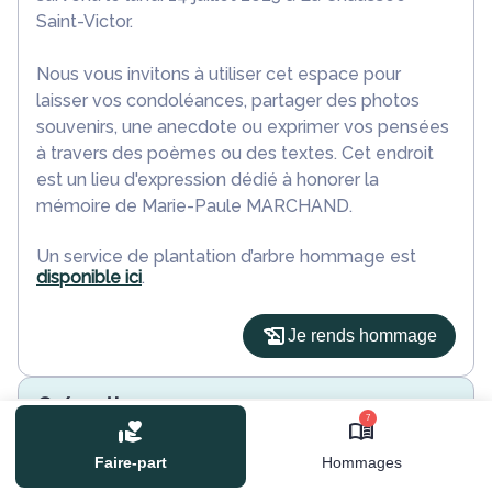
Saint-Victor.
Nous vous invitons à utiliser cet espace pour
laisser vos condoléances, partager des photos
souvenirs, une anecdote ou exprimer vos pensées
à travers des poèmes ou des textes. Cet endroit
est un lieu d'expression dédié à honorer la
mémoire de Marie-Paule MARCHAND.
Un service de plantation d’arbre hommage est
disponible ici
.
Je rends hommage
Crémation
7
mercredi 23 juillet 2025 à 15h00
Crematorium du Val de Loire de Blois
Faire-part
Hommages
85 Rue de la Picardière