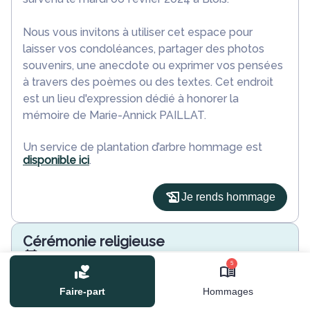
Nous vous invitons à utiliser cet espace pour
laisser vos condoléances, partager des photos
souvenirs, une anecdote ou exprimer vos pensées
à travers des poèmes ou des textes. Cet endroit
est un lieu d'expression dédié à honorer la
mémoire de Marie-Annick PAILLAT.
Un service de plantation d’arbre hommage est
disponible ici
.
Je rends hommage
Cérémonie religieuse
mardi 13 février 2024 à 10h30
5
Église de La Chaussée-Saint-Victor
Rue de l'Église
Faire-part
Hommages
41260 La Chaussée-Saint-Victor