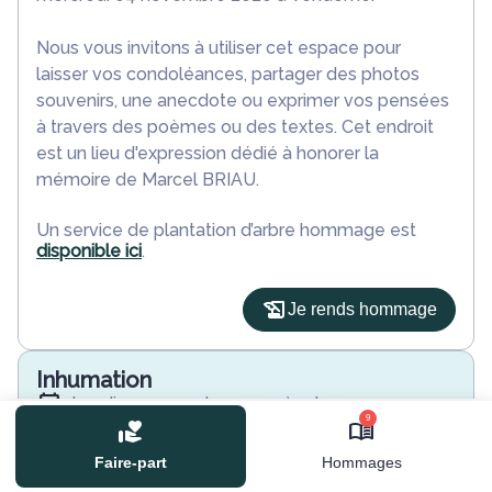
Nous vous invitons à utiliser cet espace pour
laisser vos condoléances, partager des photos
souvenirs, une anecdote ou exprimer vos pensées
à travers des poèmes ou des textes. Cet endroit
est un lieu d'expression dédié à honorer la
mémoire de Marcel BRIAU.
Un service de plantation d’arbre hommage est
disponible ici
.
Je rends hommage
Inhumation
lundi 09 novembre 2020 à 11h00
9
Cimetière de Bléré
37150 Bléré
Faire-part
Hommages