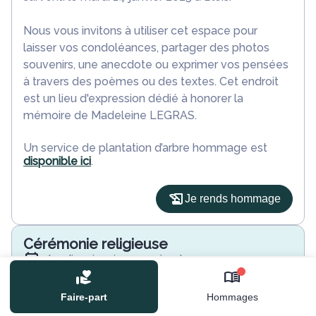
Nous vous invitons à utiliser cet espace pour
laisser vos condoléances, partager des photos
souvenirs, une anecdote ou exprimer vos pensées
à travers des poèmes ou des textes. Cet endroit
est un lieu d'expression dédié à honorer la
mémoire de Madeleine LEGRAS.
Un service de plantation d’arbre hommage est
disponible ici
.
Je rends hommage
Cérémonie religieuse
jeudi 23 janvier 2025 à 14h30
Église de La Chaussée-Saint-Victor
0
Rue de l'Église
Faire-part
Hommages
41260 La Chaussée-Saint-Victor