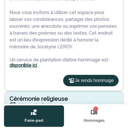
Nous vous invitons à utiliser cet espace pour
laisser vos condoléances, partager des photos
souvenirs, une anecdote ou exprimer vos pensées
à travers des poèmes ou des textes. Cet endroit
est un lieu d'expression dédié à honorer la
mémoire de Jocelyne LEROY.
Un service de plantation d’arbre hommage est
disponible ici
.
Je rends hommage
Cérémonie religieuse
mercredi 06 décembre 2023 à 14h30
1
Église de Marolles
41330 Marolles
Faire-part
Hommages