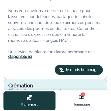
Nous vous invitons à utiliser cet espace pour
laisser vos condoléances, partager des photos
souvenirs, une anecdote ou exprimer vos pensées
à travers des poèmes ou des textes. Cet endroit
est un lieu d'expression dédié à honorer la
mémoire de Jean-François HAUT.
Un service de plantation d’arbre hommage est
disponible ici
.
Je rends hommage
Crémation
jeudi 19 mars 2020 à 15h00
4
Crematorium du Val de Loire de Blois
85 Rue de la Picardière
Faire-part
Hommages
41000 Blois