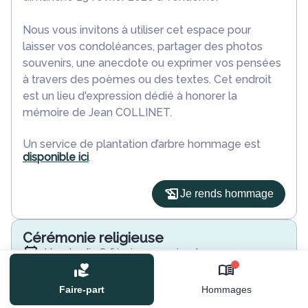
Nous vous invitons à utiliser cet espace pour
laisser vos condoléances, partager des photos
souvenirs, une anecdote ou exprimer vos pensées
à travers des poèmes ou des textes. Cet endroit
est un lieu d'expression dédié à honorer la
mémoire de Jean COLLINET.
Un service de plantation d’arbre hommage est
disponible ici
.
Je rends hommage
Cérémonie religieuse
vendredi 28 février 2020 à 14h30
Église Sacré Coeur et Saint Front de
0
Commentry
Faire-part
Hommages
03600 Commentry