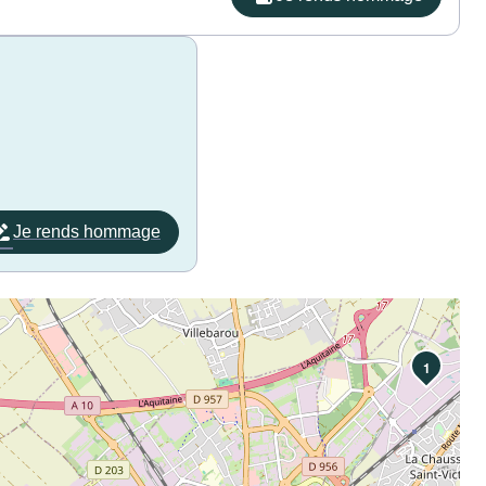
Je rends hommage
1