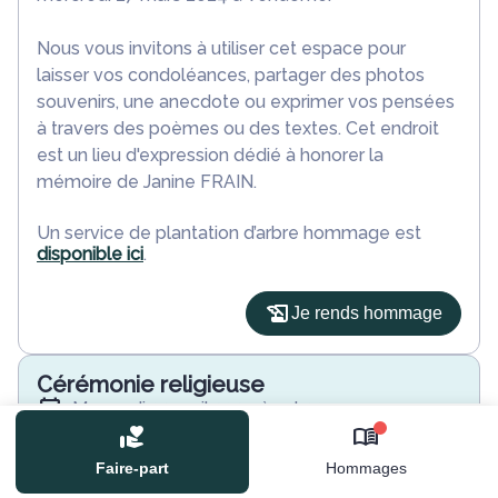
Nous vous invitons à utiliser cet espace pour
laisser vos condoléances, partager des photos
souvenirs, une anecdote ou exprimer vos pensées
à travers des poèmes ou des textes. Cet endroit
est un lieu d'expression dédié à honorer la
mémoire de Janine FRAIN.
Un service de plantation d’arbre hommage est
disponible ici
.
Je rends hommage
Cérémonie religieuse
mercredi 03 avril 2024 à 14h30
Eglise la Madeleine de Vendome
0
1 Place de La Madeleine
Faire-part
Hommages
41100 Vendome