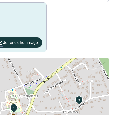
Je rends hommage
2
1