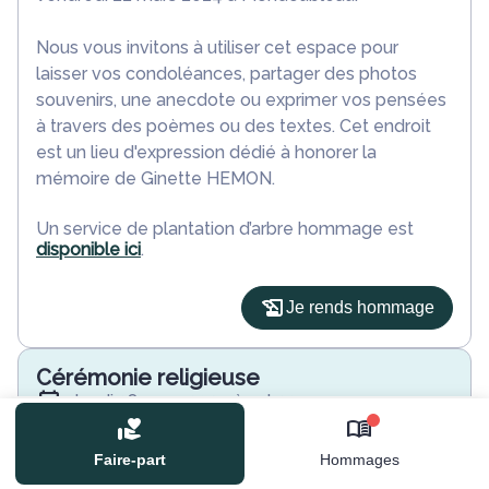
Nous vous invitons à utiliser cet espace pour
laisser vos condoléances, partager des photos
souvenirs, une anecdote ou exprimer vos pensées
à travers des poèmes ou des textes. Cet endroit
est un lieu d'expression dédié à honorer la
mémoire de Ginette HEMON.
Un service de plantation d’arbre hommage est
disponible ici
.
Je rends hommage
Cérémonie religieuse
jeudi 28 mars 2024 à 14h30
Église de Baillou
0
41170 Baillou
Faire-part
Hommages