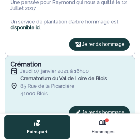
Une pensée pour Raymond qui nous a quitté le 12
Juillet 2017
Un service de plantation d’arbre hommage est
disponible ici
.
Je rends hommage
Crémation
jeudi 07 janvier 2021 à 16h00
Crematorium du Val de Loire de Blois
85 Rue de la Picardière
41000 Blois
Je rends hommage
0
Déroulé des obsèques
Faire-part
Hommages