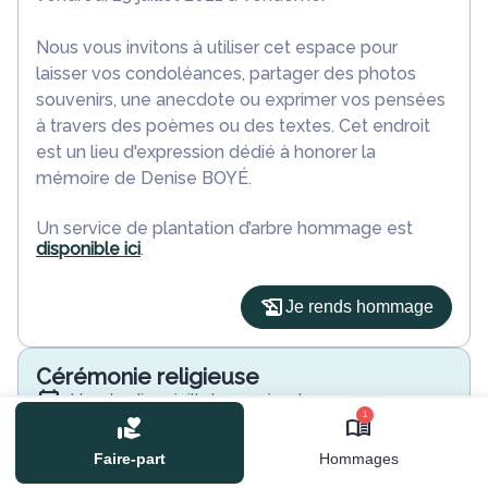
Nous vous invitons à utiliser cet espace pour
laisser vos condoléances, partager des photos
souvenirs, une anecdote ou exprimer vos pensées
à travers des poèmes ou des textes. Cet endroit
est un lieu d'expression dédié à honorer la
mémoire de Denise BOYÉ.
Un service de plantation d’arbre hommage est
disponible ici
.
Je rends hommage
Cérémonie religieuse
vendredi 30 juillet 2021 à 14h30
1
Église de Beauchene
41170 Beauchene
Faire-part
Hommages