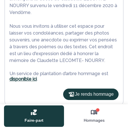
NOURRY survenu le vendredi 11 décembre 2020 à
Vendôme.
Nous vous invitons à utiliser cet espace pour
laisser vos condoléances, partager des photos
souvenirs, une anecdote ou exprimer vos pensées
à travers des poèmes ou des textes. Cet endroit
est un lieu d'expression dédié à honorer la
mémoire de Claudette LECOMTE- NOURRY.
Un service de plantation d’arbre hommage est
disponible ici
.
Je rends hommage
Cérémonie religieuse
0
mercredi 16 décembre 2020 à 14h30
Faire-part
Hommages
Église de Saint-Marc-du-Cor