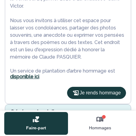
Victor.
Nous vous invitons à utiliser cet espace pour
laisser vos condoléances, partager des photos
souvenirs, une anecdote ou exprimer vos pensées
à travers des poèmes ou des textes. Cet endroit
est un lieu d'expression dédié à honorer la
mémoire de Claude PASQUIER.
Un service de plantation d’arbre hommage est
disponible ici
.
Je rends hommage
Cérémonie civile
mardi 28 janvier 2020 à 11h00
0
Information indisponible
Faire-part
Hommages