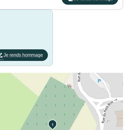
Je rends hommage
1