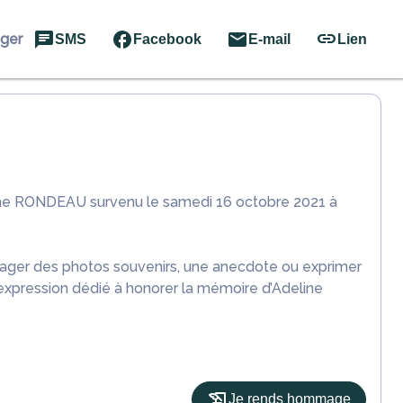
ager
SMS
Facebook
E-mail
Lien
line RONDEAU survenu le samedi 16 octobre 2021 à
rtager des photos souvenirs, une anecdote ou exprimer
'expression dédié à honorer la mémoire d’Adeline
Je rends hommage